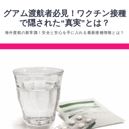
コ
ン
グアム渡航者必見！ワクチン接種
テ
で隠された“真実”とは？
ン
海外渡航の新常識！安全と安心を手に入れる最新接種情報とは？
ツ
へ
コ
ス
ン
キ
テ
ッ
ン
プ
ツ
へ
ス
キ
ッ
プ