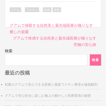
、
、
グアム
ワクチン
医療
医療
投
グアムで体験する自然美と最先端医療が織りなす
稿
癒しの楽園
ナ
グアムで体感する自然美と最先端医療が織りなす
ビ
究極の安心旅
ゲ
検索
ー
シ
検索
ョ
ン
最近の投稿
初夏のグアムで安心できる医療と最新ワクチン事情を徹底解剖
グアムで安心安全に楽しむ極上の癒やしと医療環境の秘密