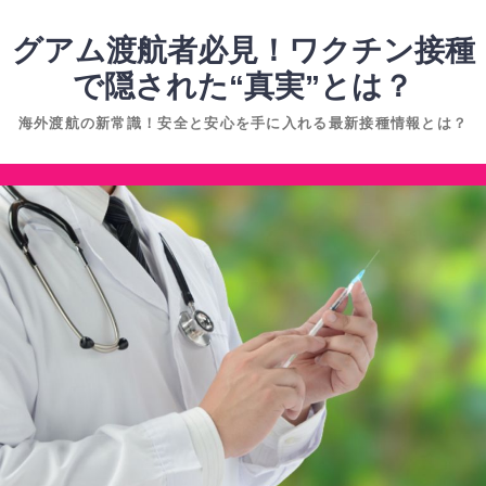
コ
ン
グアム渡航者必見！ワクチン接種
テ
で隠された“真実”とは？
ン
海外渡航の新常識！安全と安心を手に入れる最新接種情報とは？
ツ
へ
コ
ス
ン
キ
テ
ッ
ン
プ
ツ
へ
ス
キ
ッ
プ