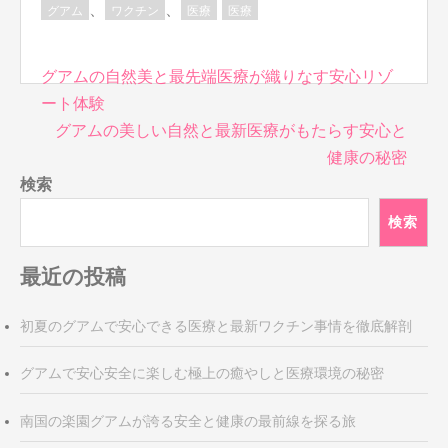
、
、
グアム
ワクチン
医療
医療
投
グアムの自然美と最先端医療が織りなす安心リゾ
稿
ート体験
ナ
グアムの美しい自然と最新医療がもたらす安心と
ビ
健康の秘密
ゲ
検索
ー
シ
検索
ョ
ン
最近の投稿
初夏のグアムで安心できる医療と最新ワクチン事情を徹底解剖
グアムで安心安全に楽しむ極上の癒やしと医療環境の秘密
南国の楽園グアムが誇る安全と健康の最前線を探る旅