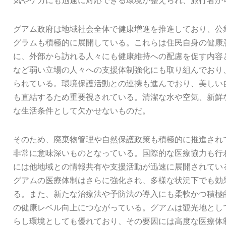
気やケガにも迅速に対応できる環境が整えられ、旅行者か
グアム政府は地域社会全体で健康増進を推進しており、公
グラムも積極的に展開している。これらは住民自身の健康
に、外部から訪れる人々にも健康維持への配慮を促す内容
など弱い立場の人々への支援体制強化にも取り組んでおり
られている。環境保護活動との連携も進んでおり、美しい
も直結するため重要視されている。清潔な水や空気、新鮮
な生活条件として欠かせないものだ。
そのため、廃棄物管理や自然保護政策も積極的に推進され
非常に意味深いものとなっている。国際的な医療協力も行
には他地域との情報共有や支援活動が迅速に展開されてい
グアムの医療体制はさらに強化され、多様な状況下でも効
る。また、新たな治療法や予防法の導入にも柔軟かつ積極
の健康レベル向上につながっている。グアムは観光地とし
らし環境としても優れており、その要因には高度な医療体