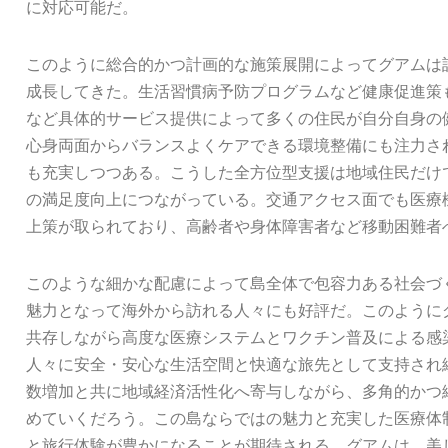
に対応可能だ。
このように総合的かつ計画的な施策展開によってグアムは
成長してきた。生活習慣病予防プログラムなど健康促進策
など具体的サービス提供によって多くの住民が自分自身の
心身両面からバランスよくケアできる環境整備にも注力さ
も充実しつつある。こうした全方位型支援は地域住民だけ
の満足度向上につながっている。交通アクセス面でも医療
上策が取られており、高齢者や身体障害者など移動困難者
このような細かな配慮によって島全体で包容力ある社会づ
魅力となって海外から訪れる人々にも好評だ。このように
共存しながら高度な医療システムとワクチン普及による感
人々に安全・安心な生活空間と快適な旅先として支持され
数増加と共に地域経済活性化へ寄与しながら、多角的かつ
めていくだろう。この島ならではの魅力と充実した医療体
と旅行体験が豊かになることが期待される。グアムは、美