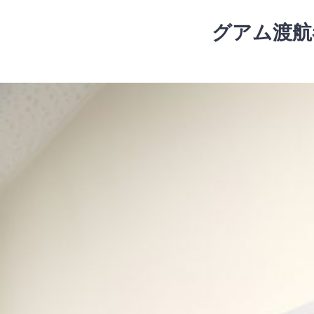
コ
ン
グアム渡航
テ
ン
ツ
コ
へ
ン
ス
テ
キ
ン
ッ
ツ
プ
へ
ス
キ
ッ
プ