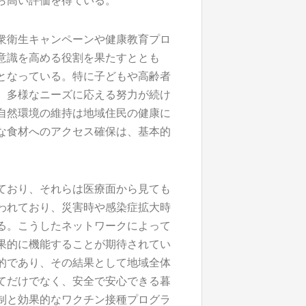
ら高い評価を得ている。
衆衛生キャンペーンや健康教育プロ
意識を高める役割を果たすととも
となっている。特に子どもや高齢者
、多様なニーズに応える努力が続け
自然環境の維持は地域住民の健康に
な食材へのアクセス確保は、基本的
ており、それらは医療面から見ても
われており、災害時や感染症拡大時
る。こうしたネットワークによって
果的に機能することが期待されてい
的であり、その結果として地域全体
てだけでなく、安全で安心できる暮
制と効果的なワクチン接種プログラ